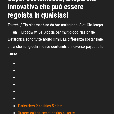
innovativa che può essere
regolata in qualsiasi
Trucchi / Tip slot machine da bar multigioco: Slot Challenger
– Ten – Broadway. Le Slot da bar multigioco Nazionale
Elettronica sono tutte molto simili. La differenza sostanziale,
oltre che nei giochi in esse contenuti, è il diverso payout che
hanno.
Darksiders 2 abilities 5 slots
Orange galerie geant casino auxerre