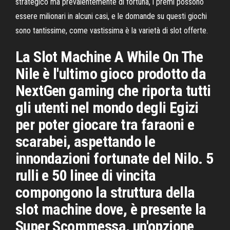
strategico ma prevalentemente di fortuna, i premi possono
essere milionari in alcuni casi, e le domande su questi giochi
sono tantissime, come vastissima è la varietà di slot offerte.
La Slot Machine A While On The
Nile è l'ultimo gioco prodotto da
NextGen gaming che riporta tutti
gli utenti nel mondo degli Egizi
per poter giocare tra faraoni e
scarabei, aspettando le
innondazioni fortunate del Nilo. 5
rulli e 50 linee di vincita
compongono la struttura della
slot machine dove, è presente la
Super Scommessa, un'opzione